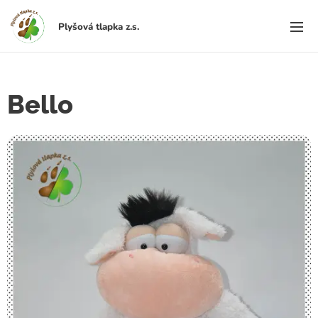
Plyšová
tlapka
z.s.
Bello