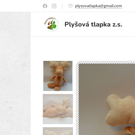
plysovatlapka@gmail.com
Plyšová
tlapka
z.s.