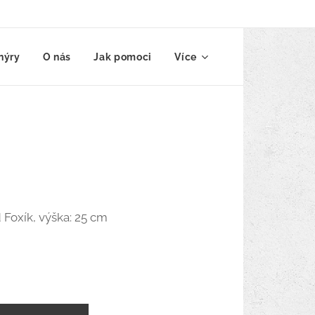
nýry
O nás
Jak pomoci
Více
Foxík, výška: 25 cm