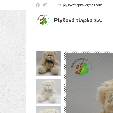
plysovatlapka@gmail.com
Plyšová
tlapka
z.s.