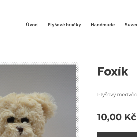
Úvod
Plyšové hračky
Handmade
Suve
Foxík
Plyšový medvěd 
10,00
Kč