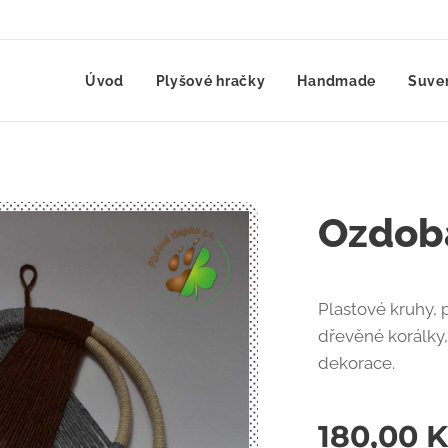
Úvod
Plyšové hračky
Handmade
Suve
Ozdoba
Plastové kruhy, 
dřevěné korálky
dekorace.
180,00
K