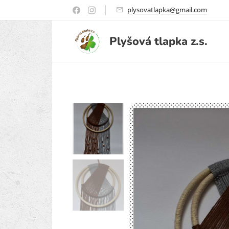
plysovatlapka@gmail.com
Plyšová
tlapka
z.s.