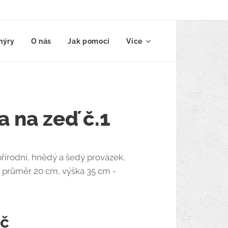
nýry
O nás
Jak pomoci
Více
 na zeď č.1
přírodní, hnědý a šedý provázek,
, průměr 20 cm, výška 35 cm -
č