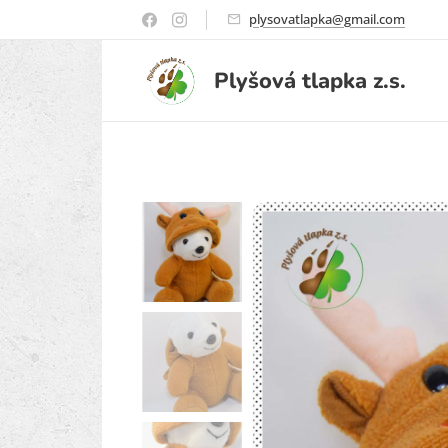
plysovatlapka@gmail.com
Plyšová
tlapka
z.s.