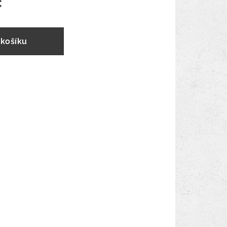
č
 košíku