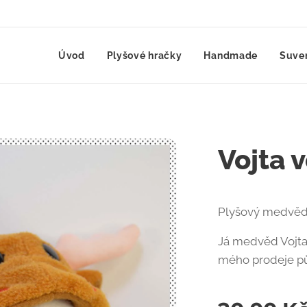
Úvod
Plyšové hračky
Handmade
Suve
Vojta 
Plyšový medvěd V
Já medvěd Vojta, 
mého prodeje pů