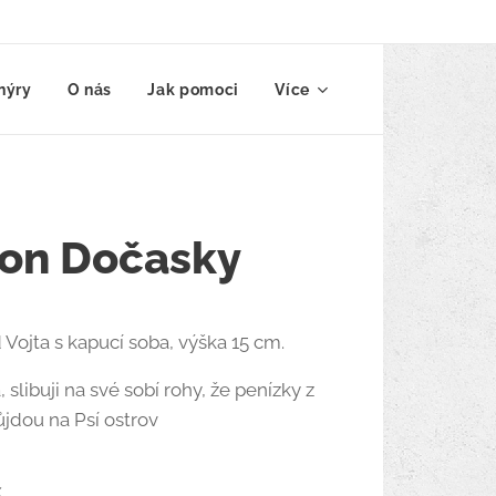
nýry
O nás
Jak pomoci
Více
von Dočasky
ojta s kapucí soba, výška 15 cm.
slibuji na své sobí rohy, že penízky z
jdou na Psí ostrov